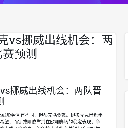
拉克vs挪威出线机会：两
比赛预测
克vs挪威出线机会：两队晋
测
的出线形势各有不同，但都充满变数。伊拉克凭借近年
希望；而挪威则依靠其在欧洲赛场的稳定表现，争