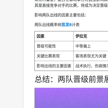
其是直接竞争对手的比赛，将成为决定晋级
影响两队出线的因素主要包括：
两队出线概率统
凯发8
计表
因素
伊拉克
晋级可能性
中等偏上
关键比赛表现
客场表现尤为关键
影响出线的主要因素
战术执行、伤病情
总结：两队晋级前景