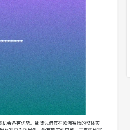
出线机会各有优势。挪威凭借其在欧洲赛场的整体实