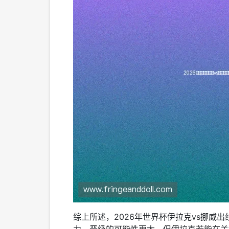
综上所述，2026年世界杯伊拉克vs挪威