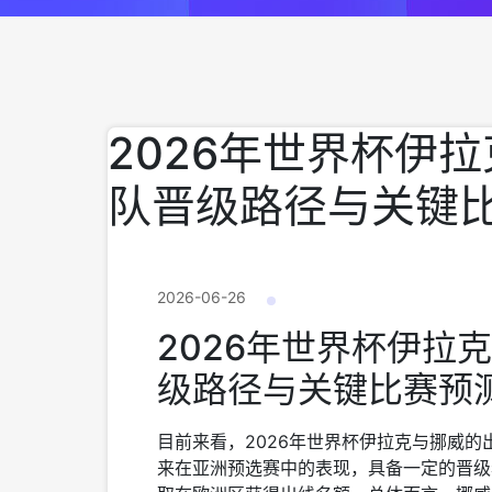
2026年世界杯伊
队晋级路径与关键
2026-06-26
2026年世界杯伊拉
级路径与关键比赛预
目前来看，2026年世界杯伊拉克与挪威
来在亚洲预选赛中的表现，具备一定的晋级