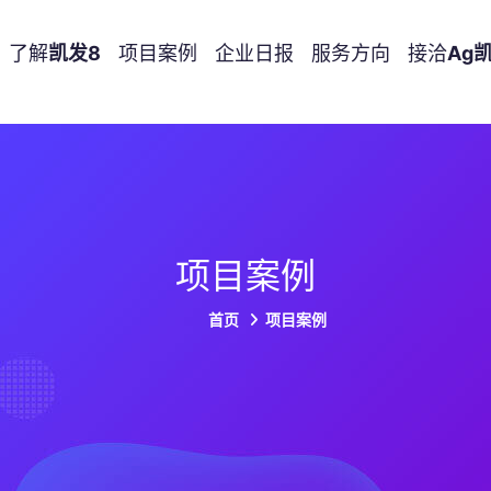
了解
凯发8
项目案例
企业日报
服务方向
接洽
Ag
项目案例
首页
项目案例