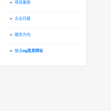
项目案例
企业日报
服务方向
接洽
ag凯发网址