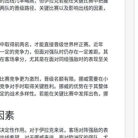
的出线几率略高，但伊拉克若能在关键比赛中把握
两队的晋级路径、关键比赛以及影响出线的因素，
中取得前两名，才能直接晋级世界杯正赛。近年
一定的竞争力，但面对强队时仍存在一定差距。其
在客场拿分，尤其是在面对同组强敌时的表现至关
比赛竞争更为激烈，晋级名额有限。挪威需要在小
竞争对手时取得关键胜利。挪威的优势在于其整体
定的战术多样性。若能在关键比赛中发挥出色，挪
因素
决定性作用。对于伊拉克来说，客场对阵强敌的表
出线希望。对于挪威来说，面对欧洲区的强队，尤