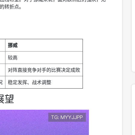
的转折点。
挪威
较高
对阵直接竞争对手的比赛决定成败
况
稳定发挥、战术调整
展望