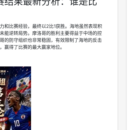
赛结果最新分析：谁是比
力和比赛经验，最终以2比1获胜。海地虽然表现积
未能逆转局势。摩洛哥的胜利主要得益于中场的控
哥的防守组织也非常稳固，有效限制了海地的反击
，赢得了比赛的最大赢家地位。