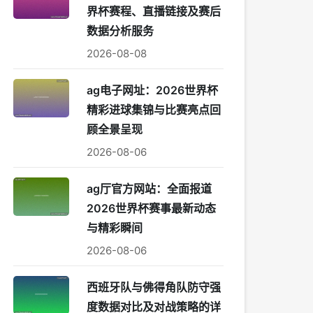
界杯赛程、直播链接及赛后
数据分析服务
2026-08-08
ag电子网址：2026世界杯
精彩进球集锦与比赛亮点回
顾全景呈现
2026-08-06
ag厅官方网站：全面报道
2026世界杯赛事最新动态
与精彩瞬间
2026-08-06
西班牙队与佛得角队防守强
度数据对比及对战策略的详