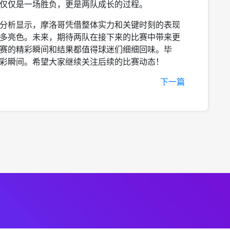
仅仅是一场胜负，更是两队成长的过程。
分析显示，摩洛哥凭借整体实力和关键时刻的表现
多亮色。未来，期待两队在接下来的比赛中带来更
赛的精彩瞬间和结果都值得球迷们细细回味。毕
彩瞬间。希望大家继续关注后续的比赛动态！
下一篇