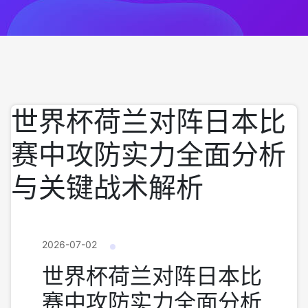
世界杯荷兰对阵日本比
赛中攻防实力全面分析
与关键战术解析
2026-07-02
世界杯荷兰对阵日本比
赛中攻防实力全面分析