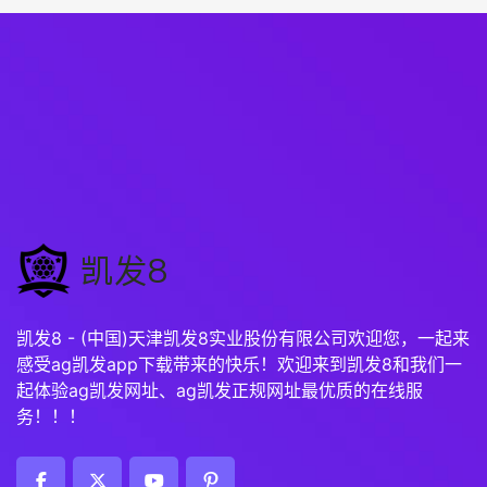
凯发8 - (中国)天津凯发8实业股份有限公司欢迎您，一起来
感受ag凯发app下载带来的快乐！欢迎来到凯发8和我们一
起体验ag凯发网址、ag凯发正规网址最优质的在线服
务！！！