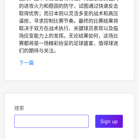
的进攻火力和稳固的防守，试图通过快速反击
取得优势；而日本则以灵活多变的战术和高压
逼抢，寻求控制比赛节奏。最终的比赛结果将
取决于双方在战术执行、关键球员表现以及临
场应变能力上的发挥。无论结果如何，这场比
赛都将是一场精彩纷呈的足球盛宴，值得球迷
们的期待与关注。
下一篇
搜索