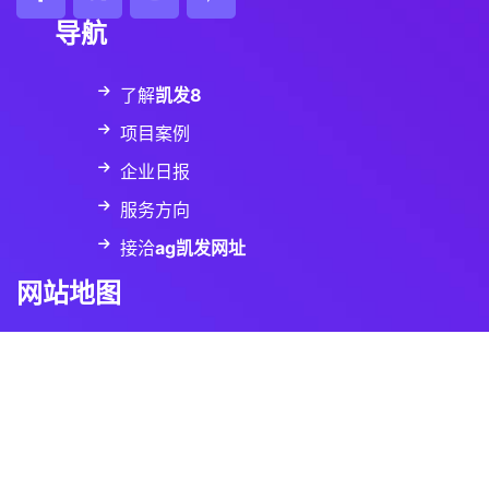
导航
了解
凯发8
项目案例
企业日报
服务方向
接洽
ag凯发网址
网站地图
SiteMap
联系方式
地址
十堰中心区东风东巷511号花园