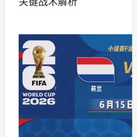
关键战术解析