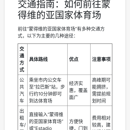
交通指南：如何前往蒙
得维的亚国家体育场
前往“蒙得维的亚国家体育场”有多种交通方
式，以下为主要的几种途径：
交
通
具体路线
优点
注意事项
方
式
公
乘坐市内公交车
高峰期可
经济实
共
至“拉巴斯”站，步
能拥挤，
惠，覆盖
汽
行约10分钟即可
需提前规
面广
车
到达体育场
划时间
出
直接输入“蒙得维
租
费用相对
的亚国家体育场”
方便快
车/
较高，建
或“Estadio
捷，门到