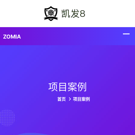
项目案例
首页
项目案例