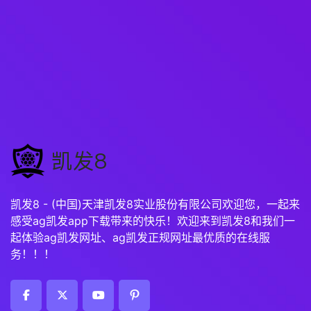
凯发8 - (中国)天津凯发8实业股份有限公司欢迎您，一起来
感受ag凯发app下载带来的快乐！欢迎来到凯发8和我们一
起体验ag凯发网址、ag凯发正规网址最优质的在线服
务！！！