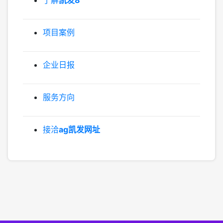
了解
凯发8
项目案例
企业日报
服务方向
接洽
ag凯发网址