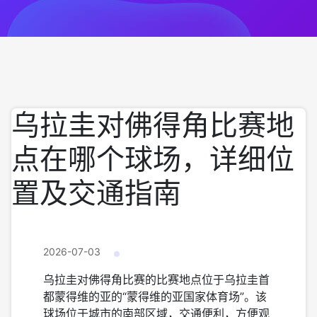
乌拉圭对佛得角比赛地
点在哪个球场，详细位
置及交通指南
2026-07-03
乌拉圭对佛得角比赛的比赛地点位于乌拉圭首
都蒙得维的亚的“蒙得维的亚国家体育场”。该
球场位于城市的南部区域，交通便利，方便观