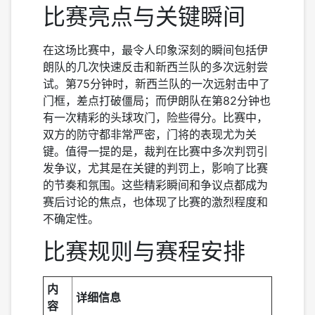
比赛亮点与关键瞬间
在这场比赛中，最令人印象深刻的瞬间包括伊
朗队的几次快速反击和新西兰队的多次远射尝
试。第75分钟时，新西兰队的一次远射击中了
门框，差点打破僵局；而伊朗队在第82分钟也
有一次精彩的头球攻门，险些得分。比赛中，
双方的防守都非常严密，门将的表现尤为关
键。值得一提的是，裁判在比赛中多次判罚引
发争议，尤其是在关键的判罚上，影响了比赛
的节奏和氛围。这些精彩瞬间和争议点都成为
赛后讨论的焦点，也体现了比赛的激烈程度和
不确定性。
比赛规则与赛程安排
内
详细信息
容