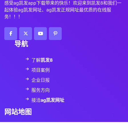
感受ag凯发app下载带来的快乐！欢迎来到凯发8和我们一
起体验ag凯发网址、ag凯发正规网址最优质的在线服
务！！！
导航
了解
凯发8
项目案例
企业日报
服务方向
接洽
ag凯发网址
网站地图