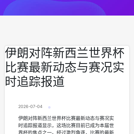
伊朗对阵新西兰世界杯
比赛最新动态与赛况实
时追踪报道
2026-07-04
伊朗对阵新西兰世界杯比赛最新动态与赛况实
时追踪报道显示，这场比赛目前已成为本届世
界杯的焦点之一。经过激烈角逐，比赛的最新