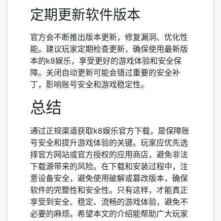
定期更新软件版本
官方会不断推出版本更新，修复漏洞、优化性
能。建议玩家定期检查更新，确保使用最新版
本的k8娱乐，享受更好的游戏体验和安全保
障。关闭自动更新可能会错过重要的安全补
丁，影响账号安全和游戏稳定性。
总结
通过正规渠道获取k8娱乐官方下载，是保障账
号安全和提升游戏体验的关键。玩家应优先选
择官方网站或官方授权的应用商店，避免非法
下载源带来的风险。在下载和安装过程中，注
意设备安全，避免使用破解或篡改版本，确保
软件的完整性和安全性。只有这样，才能真正
享受到安全、稳定、流畅的游戏体验，避免不
必要的麻烦。希望本文的介绍能帮助广大玩家