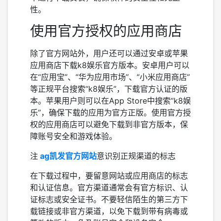
性。
使用官方授权的应用商店
除了官方网站外，用户还可以通过安卓或苹果
应用商店下载k8娱乐官方版本。安卓用户可以
在“应用宝”、“华为应用市场”、“小米应用商店”
等正规平台搜索“k8娱乐”，下载官方认证的版
本。苹果用户则可以在App Store中搜索“k8娱
乐”，确保下载的应用为官方正版。使用官方授
权的应用商店可以避免下载到非官方版本，保
障账号安全和游戏体验。
注
ag凯发官方网站
意识别正规渠道的标志
在下载过程中，要留意网站或应用商店的标志
和认证信息。官方渠道通常会有官方标识、认
证标志或安全证书。不要轻信陌生的第三方下
载链接或非官方渠道，以免下载到带有病毒或