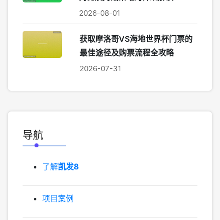
2026-08-01
获取摩洛哥VS海地世界杯门票的
最佳途径及购票流程全攻略
2026-07-31
导航
了解
凯发8
项目案例