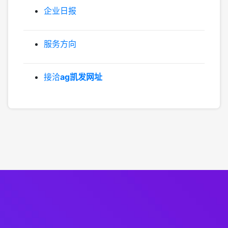
企业日报
服务方向
接洽
ag凯发网址