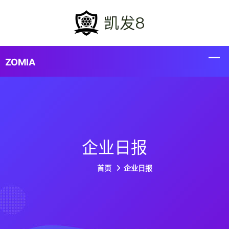
企业日报
首页
企业日报