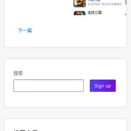
下一篇
搜索