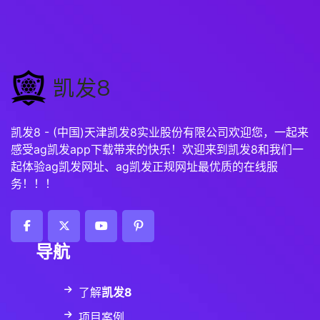
凯发8 - (中国)天津凯发8实业股份有限公司欢迎您，一起来
感受ag凯发app下载带来的快乐！欢迎来到凯发8和我们一
起体验ag凯发网址、ag凯发正规网址最优质的在线服
务！！！
导航
了解
凯发8
项目案例