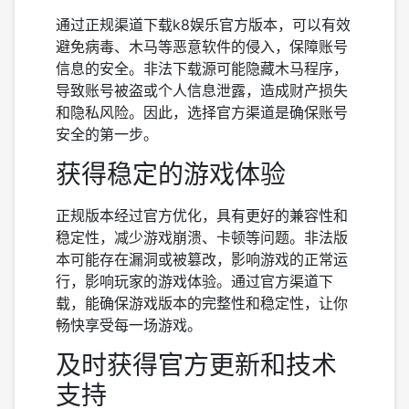
通过正规渠道下载k8娱乐官方版本，可以有效
避免病毒、木马等恶意软件的侵入，保障账号
信息的安全。非法下载源可能隐藏木马程序，
导致账号被盗或个人信息泄露，造成财产损失
和隐私风险。因此，选择官方渠道是确保账号
安全的第一步。
获得稳定的游戏体验
正规版本经过官方优化，具有更好的兼容性和
稳定性，减少游戏崩溃、卡顿等问题。非法版
本可能存在漏洞或被篡改，影响游戏的正常运
行，影响玩家的游戏体验。通过官方渠道下
载，能确保游戏版本的完整性和稳定性，让你
畅快享受每一场游戏。
及时获得官方更新和技术
支持