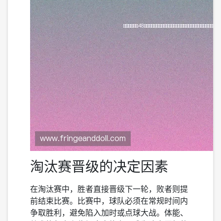
淘汰赛晋级的决定因素
在淘汰赛中，胜者直接晋级下一轮，败者则提
前结束比赛。比赛中，球队必须在常规时间内
争取胜利，避免陷入加时或点球大战。体能、