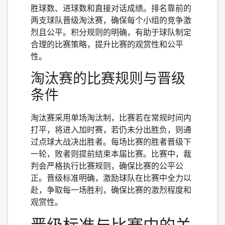
胜球数、进球数和直接对话成绩。排名靠前的
两支球队晋级淘汰赛，确保每个小组的竞争激
烈且公平。积分规则的明确，有助于球队制定
合理的比赛策略，提升比赛的观赏性和公平
性。
淘汰赛的比赛规则与晋级
条件
淘汰赛采用单场淘汰制，比赛若在常规时间内
打平，将进入加时赛，若仍未分出胜负，则通
过点球大战决出胜者。每场比赛的胜者晋级下
一轮，败者则提前结束本届比赛。比赛中，裁
判会严格执行比赛规则，确保比赛的公平公
正。晋级标准明确，激励球队在比赛中全力以
赴，争取每一场胜利，确保比赛的激烈程度和
观赏性。