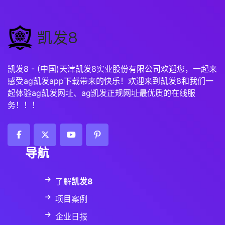
凯发8 - (中国)天津凯发8实业股份有限公司欢迎您，一起来
感受ag凯发app下载带来的快乐！欢迎来到凯发8和我们一
起体验ag凯发网址、ag凯发正规网址最优质的在线服
务！！！
导航
了解
凯发8
项目案例
企业日报