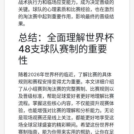
战术执行力和临场应变能力，成为决定晋级的
关键。球队的心理素质和比赛经验，也在激烈
的淘汰赛中起到重要作用，影响最终的晋级结
果。
总结：全面理解世界杯
48支球队赛制的重要
性
随着2026年世界杯的临近，了解比赛的具体
规则和赛程安排变得尤为重要。本文详细介绍
了从小组赛到淘汰赛的完整赛制、比赛规则以
及晋级标准，帮助足球爱好者更好地理解比赛
流程。掌握这些核心内容，不仅能提升观赛体
验，也能增强对比赛的理解和分析能力。无论
是现场观赛还是线上关注，都能更好地享受这
场全球足球盛宴的精彩瞬间。希望这份世界杯
赛制指南，能为你带来实用的帮助，让你在足