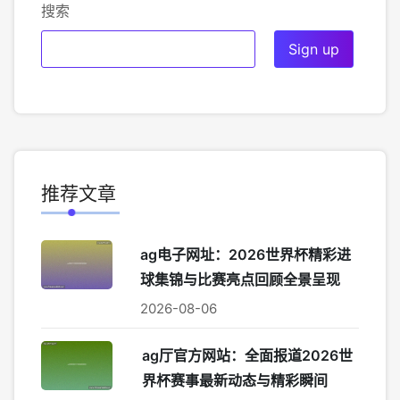
搜索
推荐文章
ag电子网址：2026世界杯精彩进
球集锦与比赛亮点回顾全景呈现
2026-08-06
ag厅官方网站：全面报道2026世
界杯赛事最新动态与精彩瞬间