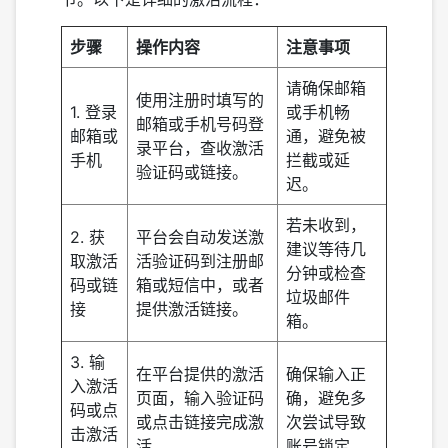
步骤
操作内容
注意事项
请确保邮箱
使用注册时填写的
1. 登录
或手机畅
邮箱或手机号码登
邮箱或
通，避免被
录平台，查收激活
手机
拦截或延
验证码或链接。
迟。
若未收到，
2. 获
平台会自动发送激
建议等待几
取激活
活验证码到注册邮
分钟或检查
码或链
箱或短信中，或者
垃圾邮件
接
提供激活链接。
箱。
3. 输
在平台提供的激活
确保输入正
入激活
页面，输入验证码
确，避免多
码或点
或点击链接完成激
次尝试导致
击激活
活。
账号锁定。