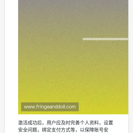
激活成功后，用户应及时完善个人资料，设置
安全问题，绑定支付方式等，以保障账号安